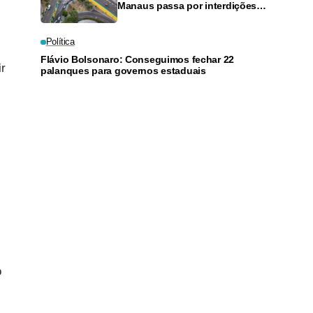
Manaus passa por interdições
neste domingo
Política
Flávio Bolsonaro: Conseguimos fechar 22
ir
palanques para governos estaduais
o