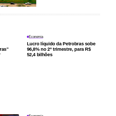
Economia
Lucro líquido da Petrobras sobe
iras"
96,8% no 2º trimestre, para R$
r
52,4 bilhões
Economia