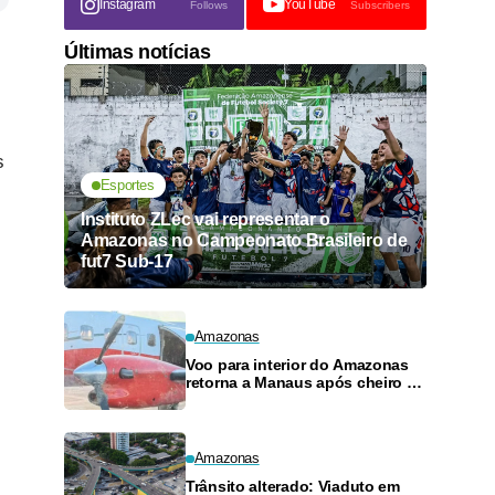
Instagram
YouTube
Follows
Subscribers
Últimas notícias
s
Esportes
Instituto ZLec vai representar o
Amazonas no Campeonato Brasileiro de
fut7 Sub-17
Amazonas
Voo para interior do Amazonas
retorna a Manaus após cheiro de
combustível e falhas
Amazonas
Trânsito alterado: Viaduto em