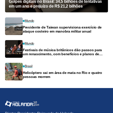
Golpes digitais no Brasil: 34,5 bilhões de tentativas
em um ano e prejuízo de R$ 21,2 bilhões
Mundo
Presidente de Taiwan supervisiona exercício de
ataque costeiro em manobra militar anual
Mundo
Festivais de música britânicos dão passos para
um renascimento, com benefícios e planos de
pagamento
Brasil
Helicóptero cai em área de mata no Rio e quatro
pessoas morrem