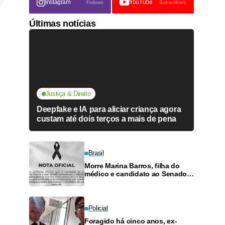
Instagram
YouTube
Follows
Subscribers
Últimas notícias
Justiça & Direito
Deepfake e IA para aliciar criança agora
custam até dois terços a mais de pena
Brasil
Morre Marina Barros, filha do
médico e candidato ao Senado
Antônio Barros
Policial
Foragido há cinco anos, ex-