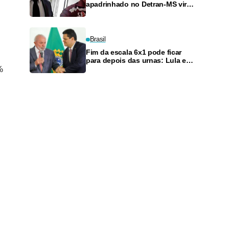
apadrinhado no Detran-MS vira
réu de novo — e é achado
fazendo frete
Brasil
Fim da escala 6x1 pode ficar
para depois das urnas: Lula e
%
Alcolumbre discutem adiamento
s