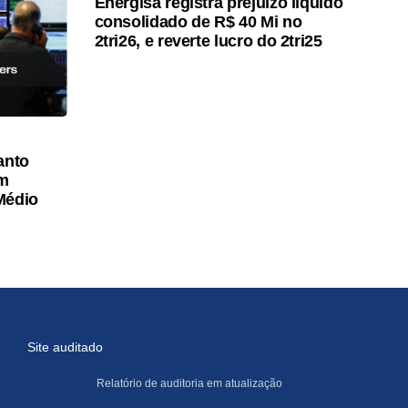
Energisa registra prejuízo líquido
consolidado de R$ 40 Mi no
2tri26, e reverte lucro do 2tri25
anto
am
Médio
Site auditado
Relatório de auditoria em atualização