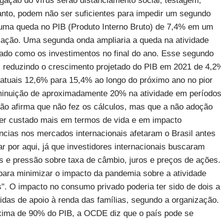
gação do vírus serão distanciamento social, testagem,
anto, podem não ser suficientes para impedir um segundo
 uma queda no PIB (Produto Interno Bruto) de 7,4% em um
ização. Uma segunda onda ampliaria a queda na atividade
ado como os investimentos no final do ano. Esse segundo
 reduzindo o crescimento projetado do PIB em 2021 de 4,2
atuais 12,6% para 15,4% ao longo do próximo ano no pior
inuição de aproximadamente 20% na atividade em período
ição afirma que não fez os cálculos, mas que a não adoção
ter custado mais em termos de vida e em impacto
ncias nos mercados internacionais afetaram o Brasil antes
 por aqui, já que investidores internacionais buscaram
s e pressão sobre taxa de câmbio, juros e preços de ações.
para minimizar o impacto da pandemia sobre a atividade
". O impacto no consumo privado poderia ter sido de dois a
idas de apoio à renda das famílias, segundo a organização.
xima de 90% do PIB, a OCDE diz que o país pode se