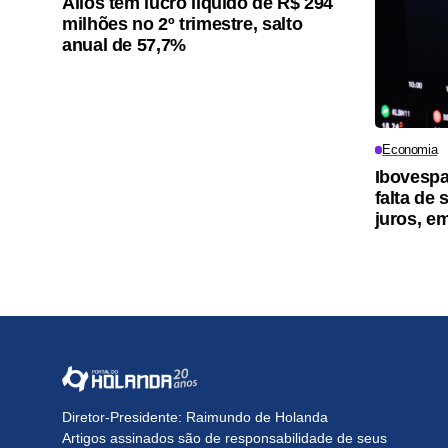
Allos tem lucro líquido de R$ 294
milhões no 2º trimestre, salto
anual de 57,7%
Economia
Ibovespa
falta de
juros, e
Diretor-Presidente: Raimundo de Holanda
Artigos assinados são de responsabilidade de seus