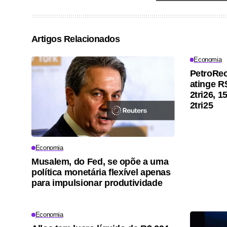
Artigos Relacionados
Economia
PetroRec
atinge R
2tri26, 
2tri25
Economia
Musalem, do Fed, se opõe a uma
política monetária flexível apenas
para impulsionar produtividade
Economia