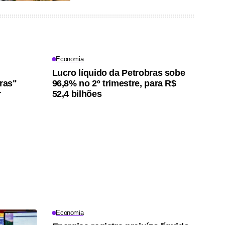
Economia
Lucro líquido da Petrobras sobe
iras"
96,8% no 2º trimestre, para R$
r
52,4 bilhões
Economia