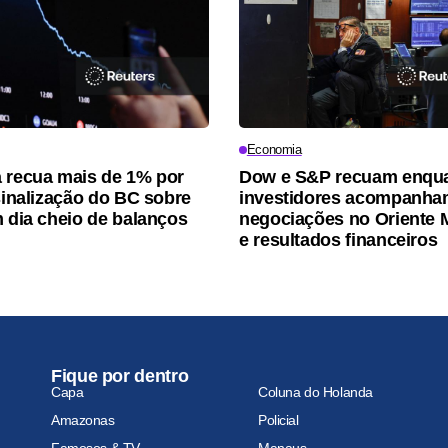
Economia
 recua mais de 1% por
Dow e S&P recuam enqu
 sinalização do BC sobre
investidores acompanh
m dia cheio de balanços
negociações no Oriente 
e resultados financeiros
Fique por dentro
Capa
Coluna do Holanda
Amazonas
Policial