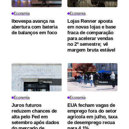
Economia
Economia
Ibovespa avança na
Lojas Renner aposta
abertura com bateria
em novas lojas e base
de balanços em foco
fraca de comparação
para acelerar vendas
no 2º semestre; vê
margem bruta estável
Economia
Economia
Juros futuros
EUA fecham vagas de
reduzem chances de
emprego fora do setor
alta pelo Fed em
agrícola em julho, taxa
setembro após dados
de desemprego recua
do mercado de
para 4,1%