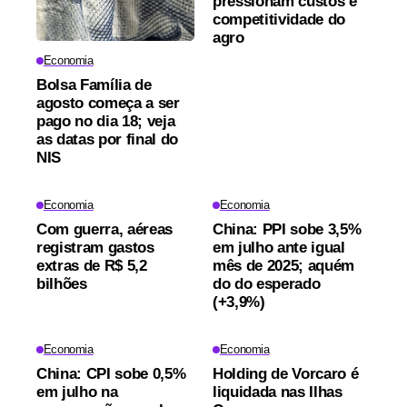
pressionam custos e
competitividade do
agro
Economia
Bolsa Família de
agosto começa a ser
pago no dia 18; veja
as datas por final do
NIS
Economia
Economia
Com guerra, aéreas
China: PPI sobe 3,5%
registram gastos
em julho ante igual
extras de R$ 5,2
mês de 2025; aquém
bilhões
do do esperado
(+3,9%)
Economia
Economia
China: CPI sobe 0,5%
Holding de Vorcaro é
em julho na
liquidada nas Ilhas