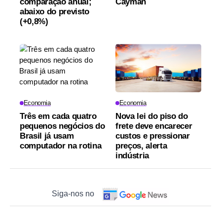
comparação anual;
Cayman
abaixo do previsto
(+0,8%)
Economia
Economia
Três em cada quatro
Nova lei do piso do
pequenos negócios do
frete deve encarecer
Brasil já usam
custos e pressionar
computador na rotina
preços, alerta
indústria
Siga-nos no