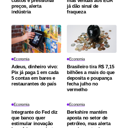
custos e pressionar
mas vendas aos EUA
preços, alerta
já dão sinal de
indústria
fraqueza
Economia
Economia
Adeus, dinheiro vivo:
Brasileiro tira R$ 7,15
Pix já paga 1 em cada
bilhões a mais do que
5 contas em bares e
deposita e poupança
restaurantes do país
fecha julho no
vermelho
Economia
Economia
Integrante do Fed diz
Berkshire mantém
que banco quer
aposta no setor de
estimular inovação
petróleo, mas alerta