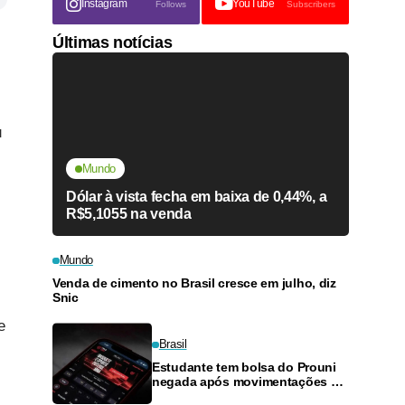
Instagram
YouTube
Follows
Subscribers
Últimas notícias
u
Mundo
Dólar à vista fecha em baixa de 0,44%, a
R$5,1055 na venda
Mundo
Venda de cimento no Brasil cresce em julho, diz
Snic
e
Brasil
Estudante tem bolsa do Prouni
negada após movimentações em
plataformas de apostas