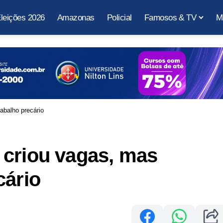
leições 2026
Amazonas
Policial
Famosos & TV
M
abalho precário
 criou vagas, mas
cário