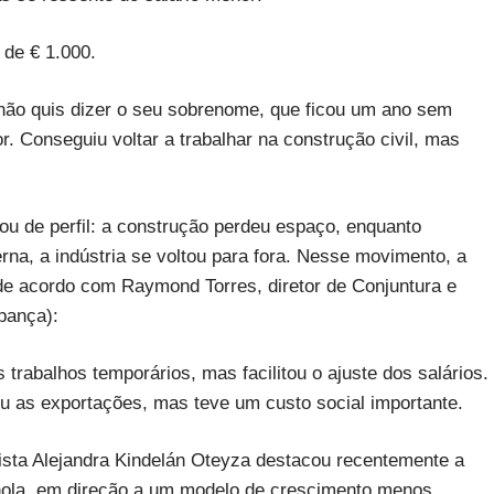
 de € 1.000.
não quis dizer o seu sobrenome, que ficou um ano sem
. Conseguiu voltar a trabalhar na construção civil, mas
 de perfil: a construção perdeu espaço, enquanto
na, a indústria se voltou para fora. Nesse movimento, a
, de acordo com Raymond Torres, diretor de Conjuntura e
pança):
trabalhos temporários, mas facilitou o ajuste dos salários.
u as exportações, mas teve um custo social importante.
ista Alejandra Kindelán Oteyza destacou recentemente a
hola, em direção a um modelo de crescimento menos