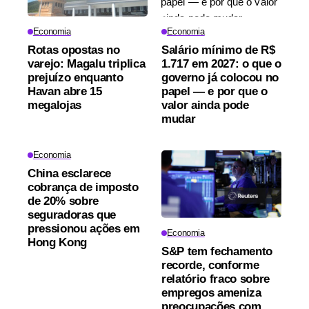
Economia
Economia
Rotas opostas no
Salário mínimo de R$
varejo: Magalu triplica
1.717 em 2027: o que o
prejuízo enquanto
governo já colocou no
Havan abre 15
papel — e por que o
megalojas
valor ainda pode
mudar
Economia
China esclarece
cobrança de imposto
de 20% sobre
seguradoras que
pressionou ações em
Economia
Hong Kong
S&P tem fechamento
recorde, conforme
relatório fraco sobre
empregos ameniza
preocupações com