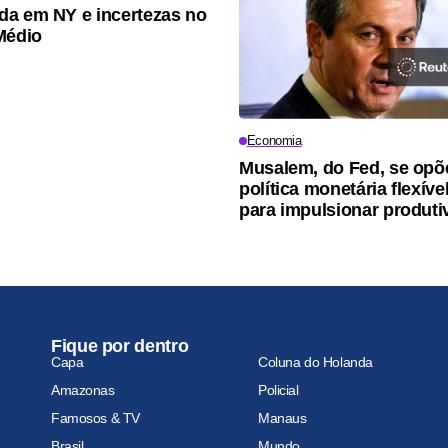
a em NY e incertezas no
Médio
Economia
Musalem, do Fed, se opõ
política monetária flexív
para impulsionar produti
Fique por dentro
Capa
Coluna do Holanda
Amazonas
Policial
Famosos & TV
Manaus
Brasil
Mundo