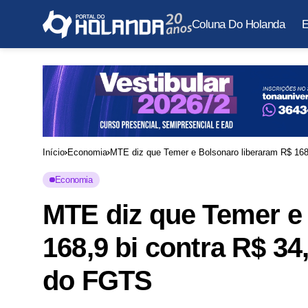
Coluna Do Holanda
E
Início
Economia
MTE diz que Temer e Bolsonaro liberaram R$ 168
Economia
MTE diz que Temer e
168,9 bi contra R$ 34
do FGTS