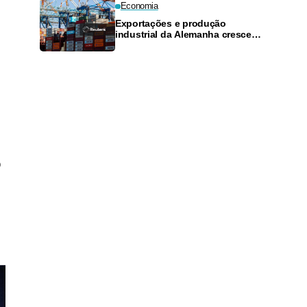
Economia
Exportações e produção
industrial da Alemanha crescem
mais do que o esperado em
junho
o