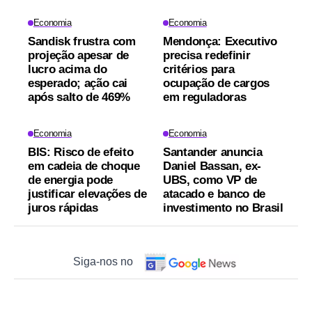
Economia
Economia
Sandisk frustra com
Mendonça: Executivo
projeção apesar de
precisa redefinir
lucro acima do
critérios para
esperado; ação cai
ocupação de cargos
após salto de 469%
em reguladoras
Economia
Economia
BIS: Risco de efeito
Santander anuncia
em cadeia de choque
Daniel Bassan, ex-
de energia pode
UBS, como VP de
justificar elevações de
atacado e banco de
juros rápidas
investimento no Brasil
Siga-nos no