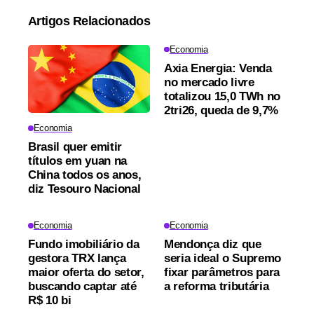
Artigos Relacionados
Economia
Axia Energia: Venda
no mercado livre
totalizou 15,0 TWh no
2tri26, queda de 9,7%
Economia
Brasil quer emitir
títulos em yuan na
China todos os anos,
diz Tesouro Nacional
Economia
Economia
Fundo imobiliário da
Mendonça diz que
gestora TRX lança
seria ideal o Supremo
maior oferta do setor,
fixar parâmetros para
buscando captar até
a reforma tributária
R$ 10 bi