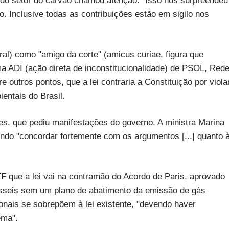
 do setor do carvão chamou atenção. "Isso nos surpreendeu
do. Inclusive todas as contribuições estão em sigilo nos
al) como "amigo da corte" (amicus curiae, figura que
ma ADI (ação direta de inconstitucionalidade) de PSOL, Red
 outros pontos, que a lei contraria a Constituição por viola
entais do Brasil.
es, que pediu manifestações do governo. A ministra Marina
endo "concordar fortemente com os argumentos [...] quanto 
 que a lei vai na contramão do Acordo de Paris, aprovado
ósseis sem um plano de abatimento da emissão de gás
onais se sobrepõem à lei existente, "devendo haver
ema".