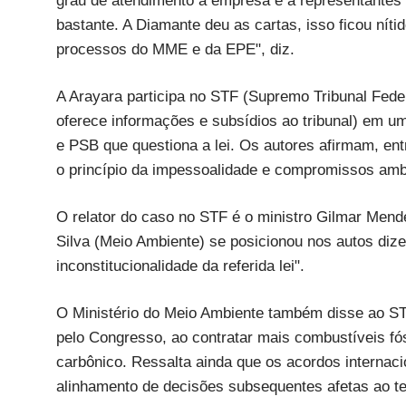
grau de atendimento à empresa e a representantes
bastante. A Diamante deu as cartas, isso ficou níti
processos do MME e da EPE", diz.
A Arayara participa no STF (Supremo Tribunal Feder
oferece informações e subsídios ao tribunal) em u
e PSB que questiona a lei. Os autores afirmam, entre
o princípio da impessoalidade e compromissos ambi
O relator do caso no STF é o ministro Gilmar Mend
Silva (Meio Ambiente) se posicionou nos autos diz
inconstitucionalidade da referida lei".
O Ministério do Meio Ambiente também disse ao STF
pelo Congresso, ao contratar mais combustíveis f
carbônico. Ressalta ainda que os acordos internaci
alinhamento de decisões subsequentes afetas ao t