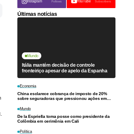
Instagram
YouTube
Follows
Subscribers
Últimas notícias
Mundo
Itália mantém decisão de controle
fronteiriço apesar de apelo da Espanha
Economia
China esclarece cobrança de imposto de 20%
m
sobre seguradoras que pressionou ações em
Hong Kong
Mundo
.
De la Espriella toma posse como presidente da
Colômbia em cerimônia em Cali
Política