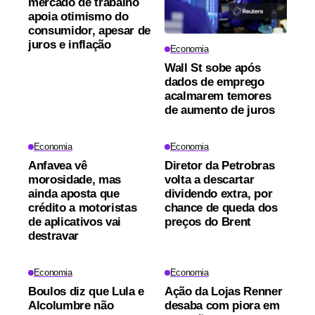
mercado de trabalho
apoia otimismo do
consumidor, apesar de
juros e inflação
Economia
Wall St sobe após
dados de emprego
acalmarem temores
de aumento de juros
Economia
Economia
Anfavea vê
Diretor da Petrobras
morosidade, mas
volta a descartar
ainda aposta que
dividendo extra, por
crédito a motoristas
chance de queda dos
de aplicativos vai
preços do Brent
destravar
Economia
Economia
Boulos diz que Lula e
Ação da Lojas Renner
Alcolumbre não
desaba com piora em