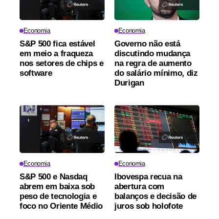
Economia
Economia
S&P 500 fica estável
Governo não está
em meio a fraqueza
discutindo mudança
nos setores de chips e
na regra de aumento
software
do salário mínimo, diz
Durigan
Economia
Economia
S&P 500 e Nasdaq
Ibovespa recua na
abrem em baixa sob
abertura com
peso de tecnologia e
balanços e decisão de
foco no Oriente Médio
juros sob holofote