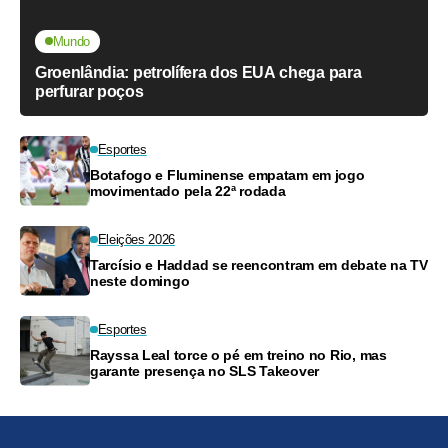
Mundo
Groenlândia: petrolífera dos EUA chega para
perfurar poços
Esportes
Botafogo e Fluminense empatam em jogo
movimentado pela 22ª rodada
Eleições 2026
Tarcísio e Haddad se reencontram em debate na TV
neste domingo
Esportes
Rayssa Leal torce o pé em treino no Rio, mas
garante presença no SLS Takeover