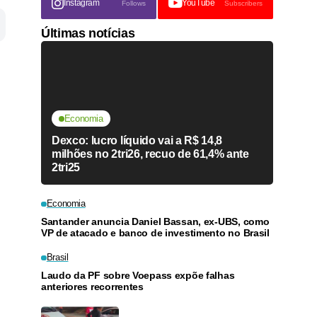
Instagram
YouTube
Follows
Subscribers
Últimas notícias
Economia
Dexco: lucro líquido vai a R$ 14,8
milhões no 2tri26, recuo de 61,4% ante
2tri25
Economia
Santander anuncia Daniel Bassan, ex-UBS, como
VP de atacado e banco de investimento no Brasil
Brasil
Laudo da PF sobre Voepass expõe falhas
anteriores recorrentes