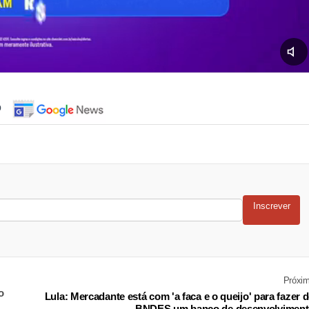
o
Inscrever
Próxi
o
Lula: Mercadante está com 'a faca e o queijo' para fazer 
BNDES um banco de desenvolvimen