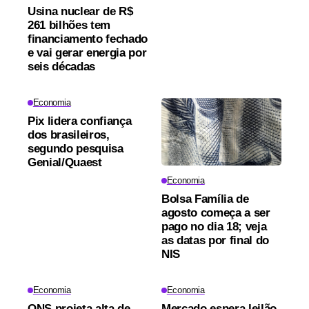
Usina nuclear de R$
261 bilhões tem
financiamento fechado
e vai gerar energia por
seis décadas
Economia
Pix lidera confiança
dos brasileiros,
segundo pesquisa
Genial/Quaest
Economia
Bolsa Família de
agosto começa a ser
pago no dia 18; veja
as datas por final do
NIS
Economia
Economia
ONS projeta alta de
Mercado espera leilão