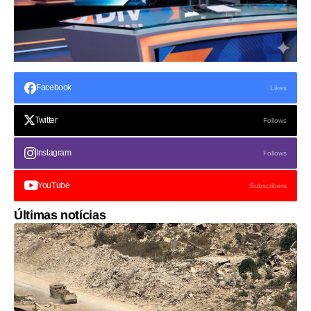
Facebook
Likes
Twitter
Follows
Instagram
Follows
YouTube
Subscribers
Últimas notícias