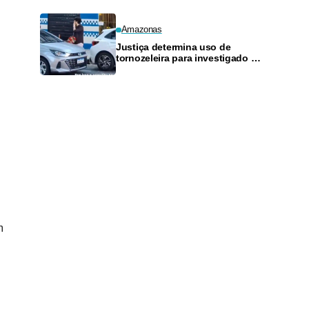
Amazonas
Justiça determina uso de
tornozeleira para investigado por
perseguir estudante em Manaus
m