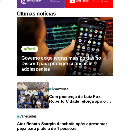
Instagram
YouTube
Follows
Subscribers
Últimas notícias
Brasil
Governo exige regras mais rígidas no
Discord para proteger crianças e
adolescentes
Amazonas
Com presença de Luiz Fux,
Roberto Cidade reforça apoio a
projeto social de jiu-jitsu no
Ouro Verde
Variedades
Ator Renato Scarpin desabafa após apresentar
peça para plateia de 4 pessoas