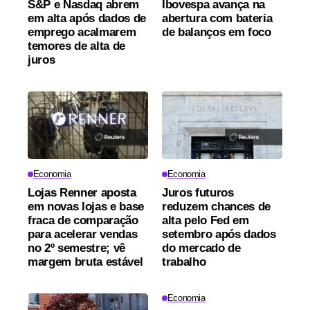
S&P e Nasdaq abrem
Ibovespa avança na
em alta após dados de
abertura com bateria
emprego acalmarem
de balanços em foco
temores de alta de
juros
Economia
Economia
Lojas Renner aposta
Juros futuros
em novas lojas e base
reduzem chances de
fraca de comparação
alta pelo Fed em
para acelerar vendas
setembro após dados
no 2º semestre; vê
do mercado de
margem bruta estável
trabalho
Economia