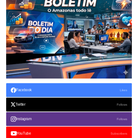
Facebook
Likes
Twitter
Follows
Instagram
Follows
YouTube
Subscribers