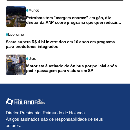
Mundo
Petrobras tem "margem enorme" em gás, diz
diretor da ANP sobre programa que quer reduzir
preços
Economia
Seara supera R$ 4 bi investidos em 10 anos em programa
para produtores integrados
Brasil
Motorista é retirado de ônibus por policial após
pedir passagem para viatura em SP
Diretor-Presidente: Raimundo de Holanda
Artigos assinados são de responsabilidade de seus
autores.