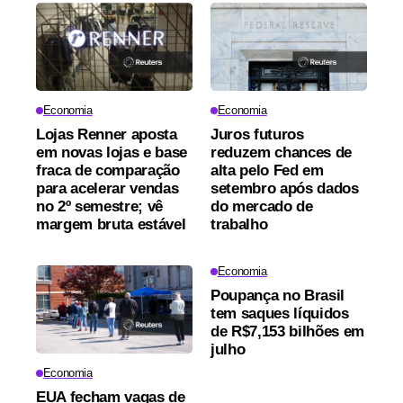
Economia
Economia
Lojas Renner aposta
Juros futuros
em novas lojas e base
reduzem chances de
fraca de comparação
alta pelo Fed em
para acelerar vendas
setembro após dados
no 2º semestre; vê
do mercado de
margem bruta estável
trabalho
Economia
Poupança no Brasil
tem saques líquidos
de R$7,153 bilhões em
julho
Economia
EUA fecham vagas de