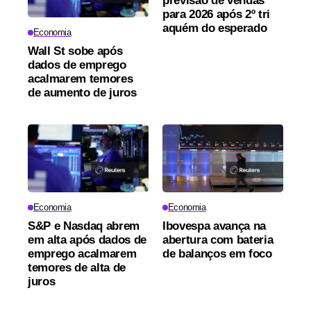
previsão de vendas
para 2026 após 2º tri
aquém do esperado
Economia
Wall St sobe após
dados de emprego
acalmarem temores
de aumento de juros
Economia
Economia
S&P e Nasdaq abrem
Ibovespa avança na
em alta após dados de
abertura com bateria
emprego acalmarem
de balanços em foco
temores de alta de
juros