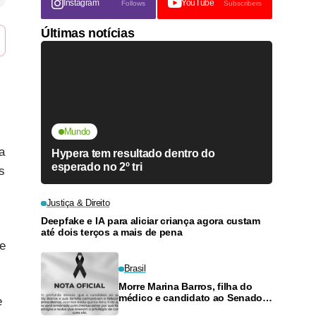
Instagram
YouTube
Follows
Subscribers
Últimas notícias
Mundo
a
Hypera tem resultado dentro do
esperado no 2º tri
s
Justiça & Direito
Deepfake e IA para aliciar criança agora custam
até dois terços a mais de pena
e
Brasil
Morre Marina Barros, filha do
médico e candidato ao Senado
e
Antônio Barros