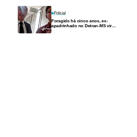
Policial
Foragido há cinco anos, ex-
apadrinhado no Detran-MS vira
réu de novo — e é achado
fazendo frete