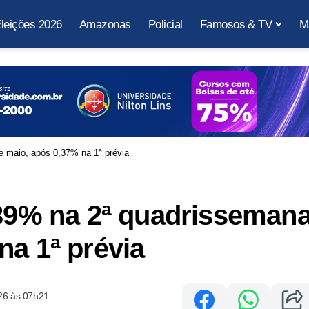
leições 2026
Amazonas
Policial
Famosos & TV
M
e maio, após 0,37% na 1ª prévia
,39% na 2ª quadrisseman
na 1ª prévia
26 às 07h21