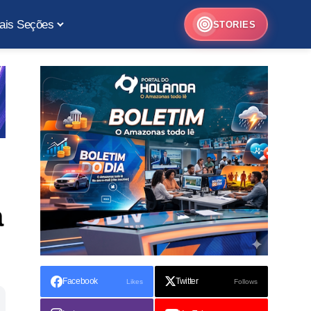
ais Seções
STORIES
a
Facebook
Twitter
Likes
Follows