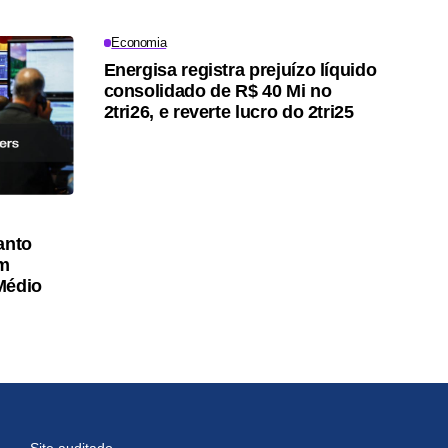
Economia
Energisa registra prejuízo líquido
consolidado de R$ 40 Mi no
2tri26, e reverte lucro do 2tri25
anto
am
Médio
Site auditado