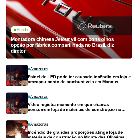
Mundo
Montadora chinesa Jetour vê com bons olhos
opção por fábrica compartilhada no Brasil, diz
diretor
Amazonas
Painel de LED pode ter causado incêndio em loja e
ameaçou posto de combustíveis em Manaus
Amazonas
Vídeo registra momento em que chamas
consomem loja de materiais de construção no
Monte das Oliveiras
Amazonas
Incêndio de grandes proporções atinge loja de
materiais de construção no Monte das Oliveiras