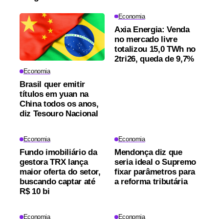
Economia
Axia Energia: Venda
no mercado livre
totalizou 15,0 TWh no
2tri26, queda de 9,7%
Economia
Brasil quer emitir
títulos em yuan na
China todos os anos,
diz Tesouro Nacional
Economia
Economia
Fundo imobiliário da
Mendonça diz que
gestora TRX lança
seria ideal o Supremo
maior oferta do setor,
fixar parâmetros para
buscando captar até
a reforma tributária
R$ 10 bi
Economia
Economia