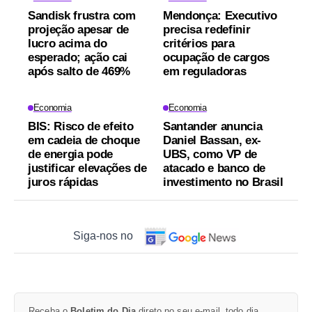
Sandisk frustra com
Mendonça: Executivo
projeção apesar de
precisa redefinir
lucro acima do
critérios para
esperado; ação cai
ocupação de cargos
após salto de 469%
em reguladoras
Economia
Economia
BIS: Risco de efeito
Santander anuncia
em cadeia de choque
Daniel Bassan, ex-
de energia pode
UBS, como VP de
justificar elevações de
atacado e banco de
juros rápidas
investimento no Brasil
Siga-nos no
Receba o
Boletim do Dia
direto no seu e-mail, todo dia.