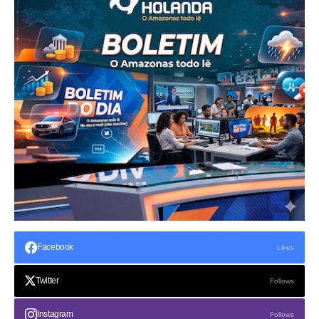
Facebook
Likes
Twitter
Follows
Instagram
Follows