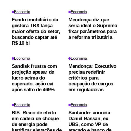
Economia
Economia
Fundo imobiliário da
Mendonça diz que
gestora TRX lança
seria ideal o Supremo
maior oferta do setor,
fixar parâmetros para
buscando captar até
a reforma tributária
R$ 10 bi
Economia
Economia
Sandisk frustra com
Mendonça: Executivo
projeção apesar de
precisa redefinir
lucro acima do
critérios para
esperado; ação cai
ocupação de cargos
após salto de 469%
em reguladoras
Economia
Economia
BIS: Risco de efeito
Santander anuncia
em cadeia de choque
Daniel Bassan, ex-
de energia pode
UBS, como VP de
justificar elevações de
atacado e banco de