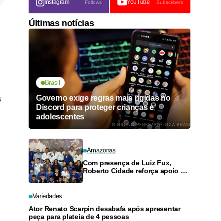
Instagram
YouTube
Follows
Subscribers
Últimas notícias
Brasil
Governo exige regras mais rígidas no
s
Discord para proteger crianças e
adolescentes
Amazonas
Com presença de Luiz Fux,
Roberto Cidade reforça apoio a
projeto social de jiu-jitsu no
Ouro Verde
Variedades
Ator Renato Scarpin desabafa após apresentar
peça para plateia de 4 pessoas