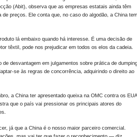
fecção (Abit), observa que as empresas estatais ainda têm
a de preços. Ele conta que, no caso do algodão, a China te
roduto lá embaixo quando há interesse. É uma decisão de
tor têxtil, pode nos prejudicar em todos os elos da cadeia.
o de desvantagem em julgamentos sobre prática de dumping
ptar-se às regras de concorrência, adquirindo o direito ao
embro, a China ter apresentado queixa na OMC contra os EU
tra que o país vai pressionar os principais atores do
es.
er, já que a China é o nosso maior parceiro comercial.
nações, mas vai ter que fazer o reconhecimento — diz