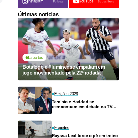
Instagram
YouTube
Follows
Subscribers
Últimas notícias
Esportes
Botafogo e Fluminense empatam em
jogo movimentado pela 22ª rodada
Eleições 2026
Tarcísio e Haddad se
reencontram em debate na TV
neste domingo
Esportes
Rayssa Leal torce o pé em treino