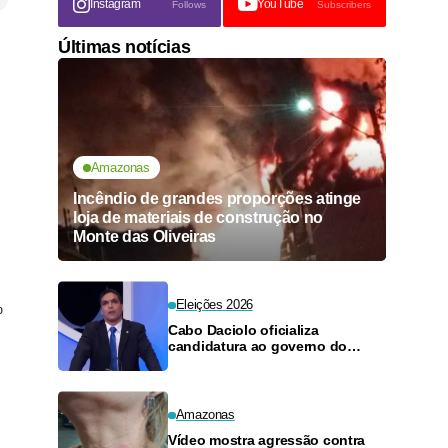
Instagram
YouTube
Follows
Subscribers
Últimas notícias
Amazonas
Incêndio de grandes proporções atinge
loja de materiais de construção no
Monte das Oliveiras
Eleições 2026
%
Cabo Daciolo oficializa
candidatura ao governo do
Amazonas pelo Mobiliza
Amazonas
Vídeo mostra agressão contra