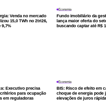
Economia
rgia: Venda no mercado
Fundo imobiliário da ges
alizou 15,0 TWh no 2tri26,
lança maior oferta do seto
e 9,7%
buscando captar até R$ 1
Economia
: Executivo precisa
BIS: Risco de efeito em c
 critérios para ocupação
choque de energia pode ju
s em reguladoras
elevações de juros rápid