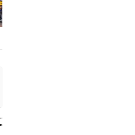
ma
io