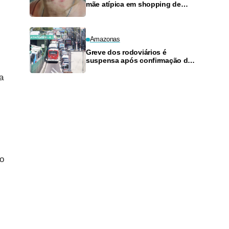
mãe atípica em shopping de
Manaus
Amazonas
Greve dos rodoviários é
suspensa após confirmação de
pagamento de salários em
a
Manaus
ão