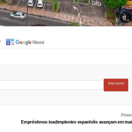
o
Inscrever
Próxi
Empréstimos inadimplentes espanhóis avançam em ma