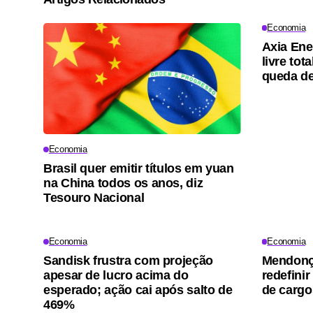
Economia
Axia Ene
livre tot
queda d
Economia
Brasil quer emitir títulos em yuan
na China todos os anos, diz
Tesouro Nacional
Economia
Economia
Sandisk frustra com projeção
Mendonça
apesar de lucro acima do
redefinir
esperado; ação cai após salto de
de cargo
469%