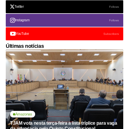
Twitter
Follows
Instagram
Follows
YouTube
Subscribers
Últimas notícias
Amazonas
TJAM vota nesta terça-feira a lista tríplice para vaga
da advocacia pelo Quinto Constitucional