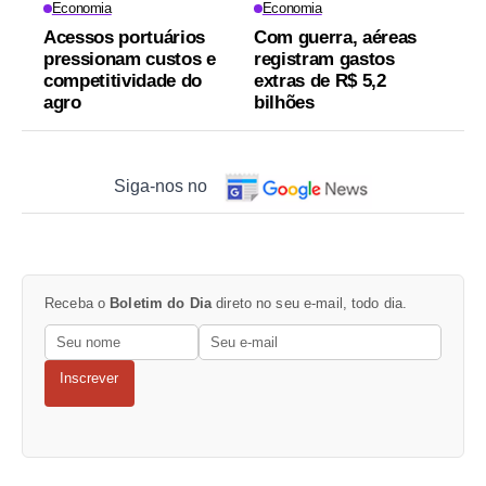
Economia
Economia
Acessos portuários
Com guerra, aéreas
pressionam custos e
registram gastos
competitividade do
extras de R$ 5,2
agro
bilhões
Siga-nos no
Receba o
Boletim do Dia
direto no seu e-mail, todo dia.
Inscrever