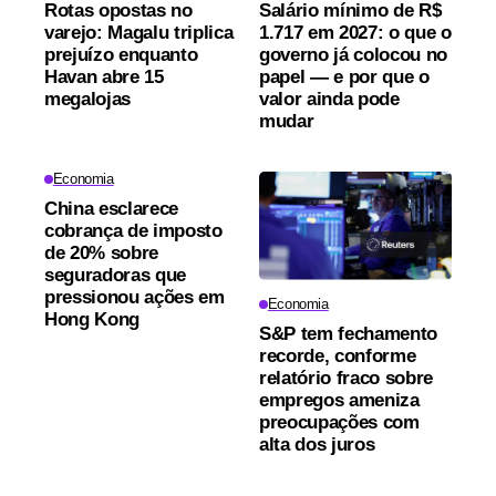
Rotas opostas no
Salário mínimo de R$
varejo: Magalu triplica
1.717 em 2027: o que o
prejuízo enquanto
governo já colocou no
Havan abre 15
papel — e por que o
megalojas
valor ainda pode
mudar
Economia
China esclarece
cobrança de imposto
de 20% sobre
seguradoras que
pressionou ações em
Economia
Hong Kong
S&P tem fechamento
recorde, conforme
relatório fraco sobre
empregos ameniza
preocupações com
alta dos juros