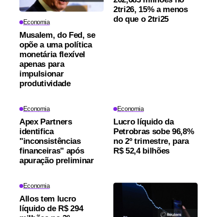
2tri26, 15% a menos
do que o 2tri25
Economia
Musalem, do Fed, se
opõe a uma política
monetária flexível
apenas para
impulsionar
produtividade
Economia
Economia
Apex Partners
Lucro líquido da
identifica
Petrobras sobe 96,8%
"inconsistências
no 2º trimestre, para
financeiras" após
R$ 52,4 bilhões
apuração preliminar
Economia
Allos tem lucro
líquido de R$ 294