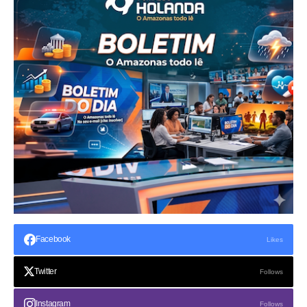
Facebook
Likes
Twitter
Follows
Instagram
Follows