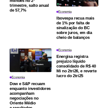
milhões no 2º
trimestre, salto anual
de 57,7%
Economia
Ibovespa recua mais
de 1% por falta de
sinalização do BC
sobre juros, em dia
cheio de balanços
Economia
Energisa registra
prejuízo líquido
consolidado de R$ 40
Mi no 2tri26, e reverte
lucro do 2tri25
Economia
Dow e S&P recuam
enquanto investidores
acompanham
negociações no
Oriente Médio
e resultados