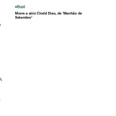
Brasil
Morre a atriz Clodd Dias, de 'Manhãs de
Setembro'
e
A
e