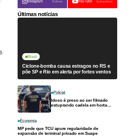
Instagram
YouTube
Follows
Subscribers
Últimas notícias
6
Brasil
Ciclone-bomba causa estragos no RS e
põe SP e Rio em alerta por fortes ventos
Policial
Idoso é preso ao ser filmado
estuprando cadela em horta
comunitária na BR-174
Economia
MP pede que TCU apure regularidade de
expansão de terminal privado em Suape