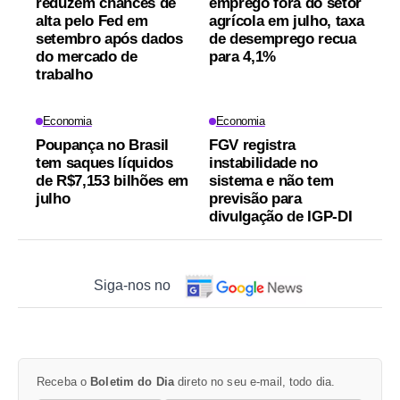
reduzem chances de
emprego fora do setor
alta pelo Fed em
agrícola em julho, taxa
setembro após dados
de desemprego recua
do mercado de
para 4,1%
trabalho
Economia
Economia
Poupança no Brasil
FGV registra
tem saques líquidos
instabilidade no
de R$7,153 bilhões em
sistema e não tem
julho
previsão para
divulgação de IGP-DI
Siga-nos no
Receba o
Boletim do Dia
direto no seu e-mail, todo dia.