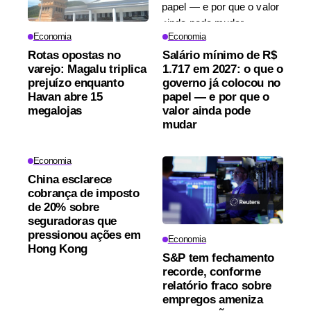
Economia
Economia
Rotas opostas no
Salário mínimo de R$
varejo: Magalu triplica
1.717 em 2027: o que o
prejuízo enquanto
governo já colocou no
Havan abre 15
papel — e por que o
megalojas
valor ainda pode
mudar
Economia
China esclarece
cobrança de imposto
de 20% sobre
seguradoras que
pressionou ações em
Economia
Hong Kong
S&P tem fechamento
recorde, conforme
relatório fraco sobre
empregos ameniza