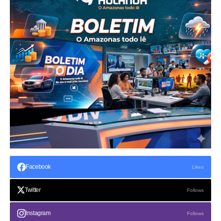
Facebook
Likes
Twitter
Follows
Instagram
Follows