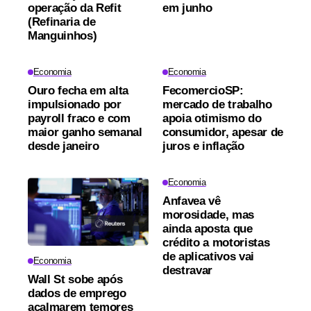
operação da Refit
em junho
(Refinaria de
Manguinhos)
Economia
Economia
Ouro fecha em alta
FecomercioSP:
impulsionado por
mercado de trabalho
payroll fraco e com
apoia otimismo do
maior ganho semanal
consumidor, apesar de
desde janeiro
juros e inflação
Economia
Anfavea vê
morosidade, mas
ainda aposta que
crédito a motoristas
de aplicativos vai
Economia
destravar
Wall St sobe após
dados de emprego
acalmarem temores