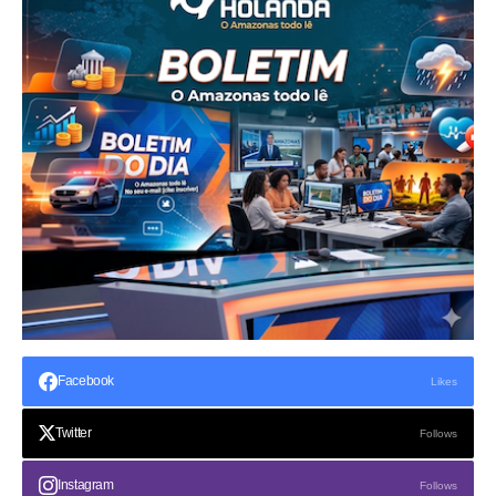
Facebook
Likes
Twitter
Follows
Instagram
Follows