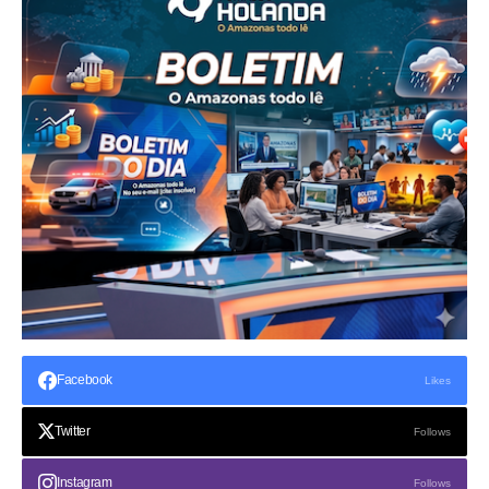
Facebook
Likes
Twitter
Follows
Instagram
Follows