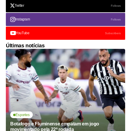
Twitter
Follows
Instagram
Follows
YouTube
Subscribers
Últimas notícias
Esportes
Botafogo e Fluminense empatam em jogo
movimentado pela 22ª rodada