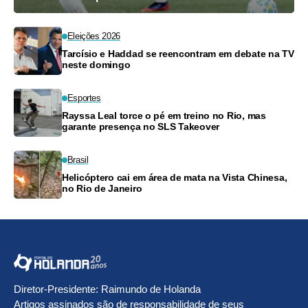
Eleições 2026
Tarcísio e Haddad se reencontram em debate na TV
neste domingo
Esportes
Rayssa Leal torce o pé em treino no Rio, mas
garante presença no SLS Takeover
Brasil
Helicóptero cai em área de mata na Vista Chinesa,
no Rio de Janeiro
Diretor-Presidente: Raimundo de Holanda
Artigos assinados são de responsabilidade de seus