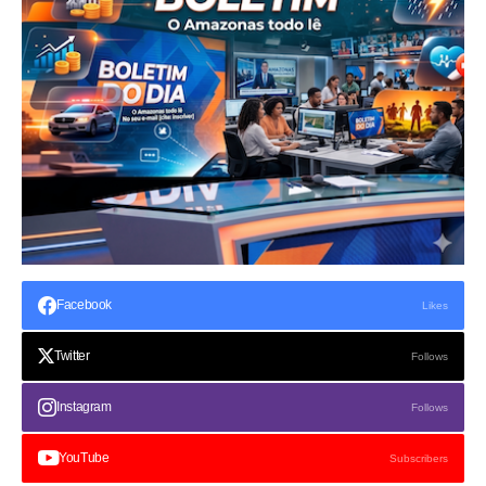
Facebook
Likes
Twitter
Follows
Instagram
Follows
YouTube
Subscribers