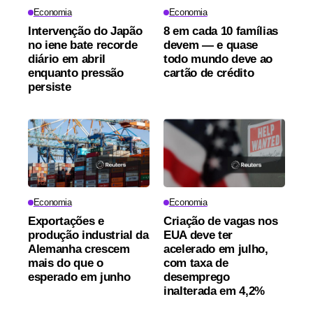
Economia
Economia
Intervenção do Japão
8 em cada 10 famílias
no iene bate recorde
devem — e quase
diário em abril
todo mundo deve ao
enquanto pressão
cartão de crédito
persiste
Economia
Economia
Exportações e
Criação de vagas nos
produção industrial da
EUA deve ter
Alemanha crescem
acelerado em julho,
mais do que o
com taxa de
esperado em junho
desemprego
inalterada em 4,2%