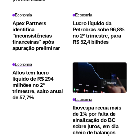
Economia
Economia
Apex Partners
Lucro líquido da
identifica
Petrobras sobe 96,8%
"inconsistências
no 2º trimestre, para
financeiras" após
R$ 52,4 bilhões
apuração preliminar
Economia
Allos tem lucro
líquido de R$ 294
milhões no 2º
trimestre, salto anual
de 57,7%
Economia
Ibovespa recua mais
de 1% por falta de
sinalização do BC
sobre juros, em dia
cheio de balanços