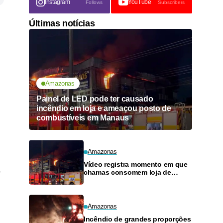
Instagram
YouTube
Follows
Subscribers
Últimas notícias
Amazonas
Painel de LED pode ter causado
incêndio em loja e ameaçou posto de
combustíveis em Manaus
Amazonas
Vídeo registra momento em que
,
chamas consomem loja de
materiais de construção no
Monte das Oliveiras
Amazonas
Incêndio de grandes proporções