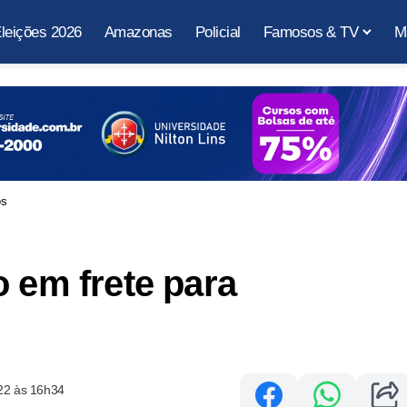
leições 2026
Amazonas
Policial
Famosos & TV
M
os
o em frete para
22 às 16h34