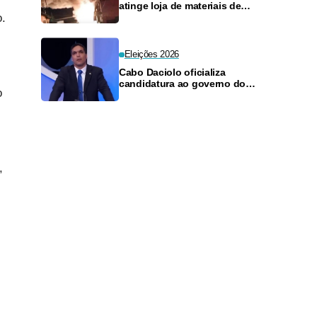
atinge loja de materiais de
o.
construção no Monte das
Oliveiras
Eleições 2026
Cabo Daciolo oficializa
candidatura ao governo do
o
Amazonas pelo Mobiliza
,