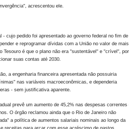
nvergência", acrescentou ele.
 - cujo pedido foi apresentado ao governo federal no fim de
pender e reprogramar dívidas com a União no valor de mais
 Tesouro é que o plano não era "sustentável" e "crível", por
ionar suas contas até 2030.
gão, a engenharia financeira apresentada não possuiria
nimas" nas variáveis macroeconômicas, e dependeria
ras - sem justificativa aparente.
tadual prevê um aumento de 45,2% nas despesas correntes 
nos. O órgão reclamou ainda que o Rio de Janeiro não
da" a política de aumentos salariais nominais ao longo da
e receitas para arcar com esse acréscimo de gastos.