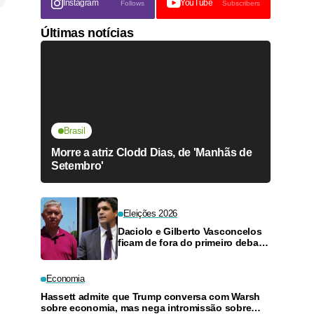
Instagram
YouTube
Follows
Subscribers
Últimas notícias
Brasil
Morre a atriz Clodd Dias, de 'Manhãs de
Setembro'
Eleições 2026
Daciolo e Gilberto Vasconcelos
ficam de fora do primeiro debate
ao vivo ao Governo do
Amazonas
Economia
Hassett admite que Trump conversa com Warsh
sobre economia, mas nega intromissão sobre