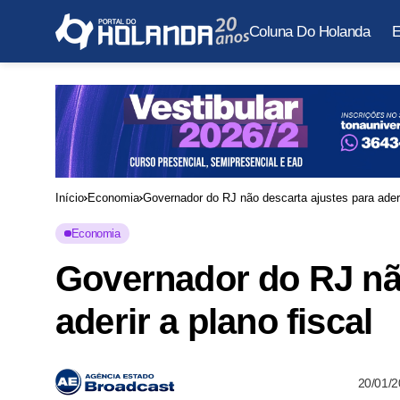
Coluna Do Holanda
E
Início
Economia
Governador do RJ não descarta ajustes para aderir
Economia
Governador do RJ não
aderir a plano fiscal
20/01/