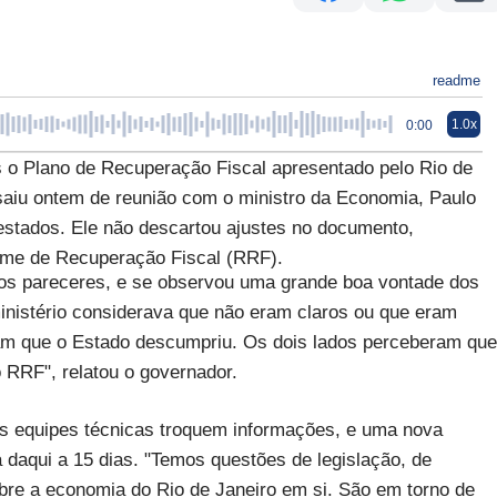
readme
1.0x
0:00
as o Plano de Recuperação Fiscal apresentado pelo Rio de
 saiu ontem de reunião com o ministro da Economia, Paulo
estados. Ele não descartou ajustes no documento,
ime de Recuperação Fiscal (RRF).
nos pareceres, e se observou uma grande boa vontade dos
inistério considerava que não eram claros ou que eram
am que o Estado descumpriu. Os dois lados perceberam que
 RRF", relatou o governador.
s equipes técnicas troquem informações, e uma nova
 daqui a 15 dias. "Temos questões de legislação, de
bre a economia do Rio de Janeiro em si. São em torno de