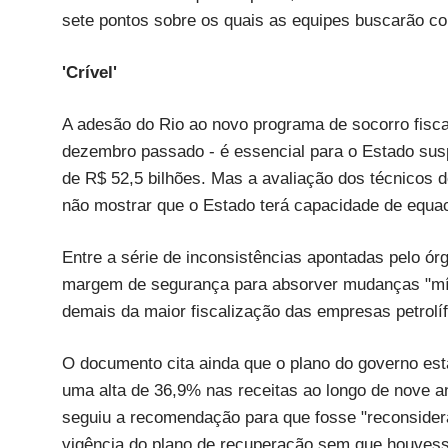
sete pontos sobre os quais as equipes buscarão co
'Crível'
A adesão do Rio ao novo programa de socorro fiscal
dezembro passado - é essencial para o Estado sus
de R$ 52,5 bilhões. Mas a avaliação dos técnicos do
não mostrar que o Estado terá capacidade de equac
Entre a série de inconsistências apontadas pelo ór
margem de segurança para absorver mudanças "mí
demais da maior fiscalização das empresas petrolífe
O documento cita ainda que o plano do governo es
uma alta de 36,9% nas receitas ao longo de nove a
seguiu a recomendação para que fosse "reconsidera
vigência do plano de recuperação sem que houvess