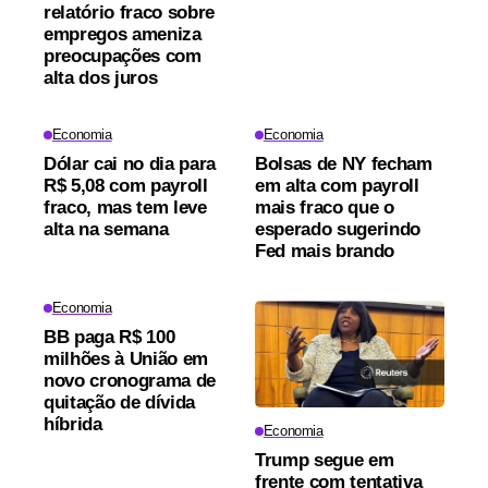
relatório fraco sobre
empregos ameniza
preocupações com
alta dos juros
Economia
Economia
Dólar cai no dia para
Bolsas de NY fecham
R$ 5,08 com payroll
em alta com payroll
fraco, mas tem leve
mais fraco que o
alta na semana
esperado sugerindo
Fed mais brando
Economia
BB paga R$ 100
milhões à União em
novo cronograma de
quitação de dívida
híbrida
Economia
Trump segue em
frente com tentativa