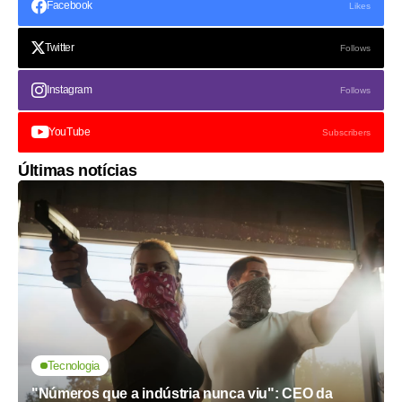
Facebook
Likes
Twitter
Follows
Instagram
Follows
YouTube
Subscribers
Últimas notícias
Tecnologia
"Números que a indústria nunca viu": CEO da