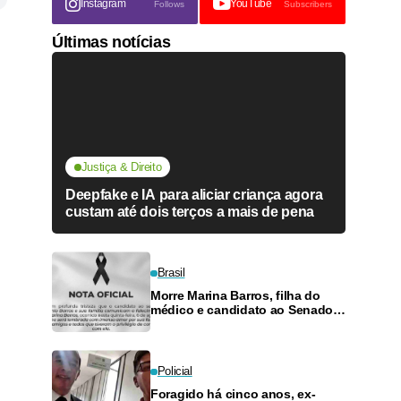
Instagram
YouTube
Follows
Subscribers
Últimas notícias
Justiça & Direito
Deepfake e IA para aliciar criança agora
custam até dois terços a mais de pena
Brasil
Morre Marina Barros, filha do
médico e candidato ao Senado
Antônio Barros
Policial
Foragido há cinco anos, ex-