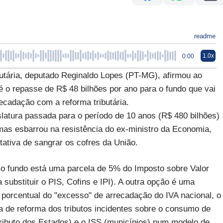
readme
1.0x
0:00
butária, deputado Reginaldo Lopes (PT-MG), afirmou ao
é o repasse de R$ 48 bilhões por ano para o fundo que vai
cadação com a reforma tributária.
slatura passada para o período de 10 anos (R$ 480 bilhões)
s esbarrou na resistência do ex-ministro da Economia,
ativa de sangrar os cofres da União.
 o fundo está uma parcela de 5% do Imposto sobre Valor
 substituir o PIS, Cofins e IPI). A outra opção é uma
porcentual do "excesso" de arrecadação do IVA nacional, o
a de reforma dos tributos incidentes sobre o consumo de
 tributo dos Estados) e o ISS (municípios) num modelo de