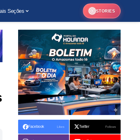
ais Seções
STORIES
s
Facebook
Twitter
Likes
Follows