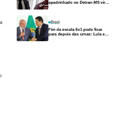
apadrinhado no Detran-MS vira
réu de novo — e é achado
fazendo frete
da
Brasil
Fim da escala 6x1 pode ficar
para depois das urnas: Lula e
Alcolumbre discutem adiamento
o