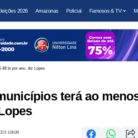
leições 2026
Amazonas
Policial
Famosos & TV
M
48 bi por ano, diz Lopes
municípios terá ao meno
 Lopes
2023 10h08