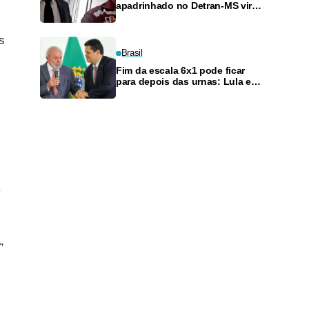
apadrinhado no Detran-MS vira
réu de novo — e é achado
fazendo frete
s
Brasil
Fim da escala 6x1 pode ficar
para depois das urnas: Lula e
Alcolumbre discutem adiamento
,