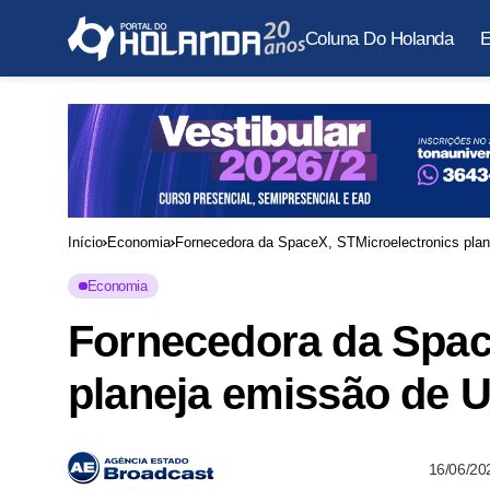
Coluna Do Holanda
E
Início
Economia
Fornecedora da SpaceX, STMicroelectronics pla
Economia
Fornecedora da Spac
planeja emissão de U
16/06/20