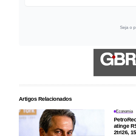
Seja o p
Artigos Relacionados
Economia
PetroRec
atinge R
2tri26, 