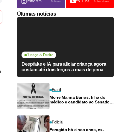
Instagram
YouTube
Follows
Subscribers
Últimas notícias
Justiça & Direito
Deepfake e IA para aliciar criança agora
custam até dois terços a mais de pena
m
Brasil
s
Morre Marina Barros, filha do
médico e candidato ao Senado
Antônio Barros
Policial
Foragido há cinco anos, ex-