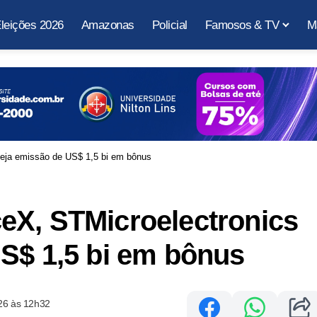
leições 2026
Amazonas
Policial
Famosos & TV
M
neja emissão de US$ 1,5 bi em bônus
eX, STMicroelectronics
S$ 1,5 bi em bônus
26 às 12h32