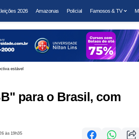
leições 2026
Amazonas
Policial
Famosos & TV
M
ectiva estável
"BB" para o Brasil, com
26 às 19h35