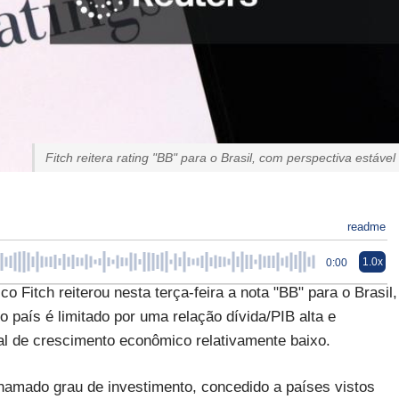
Fitch reitera rating "BB" para o Brasil, com perspectiva estável
readme
1.0x
0:00
co Fitch reiterou nesta terça-feira a nota "BB" para o Brasil,
 país é limitado por uma relação dívida/PIB alta e
ial de crescimento econômico relativamente baixo.
hamado grau de investimento, concedido a países vistos