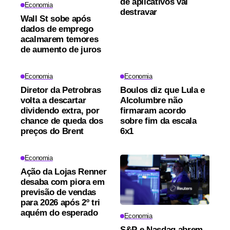
de aplicativos vai
Economia
destravar
Wall St sobe após
dados de emprego
acalmarem temores
de aumento de juros
Economia
Economia
Diretor da Petrobras
Boulos diz que Lula e
volta a descartar
Alcolumbre não
dividendo extra, por
firmaram acordo
chance de queda dos
sobre fim da escala
preços do Brent
6x1
Economia
Ação da Lojas Renner
desaba com piora em
previsão de vendas
para 2026 após 2º tri
aquém do esperado
Economia
S&P e Nasdaq abrem