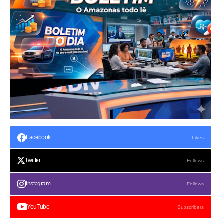
Facebook
Likes
Twitter
Follows
Instagram
Follows
YouTube
Subscribers