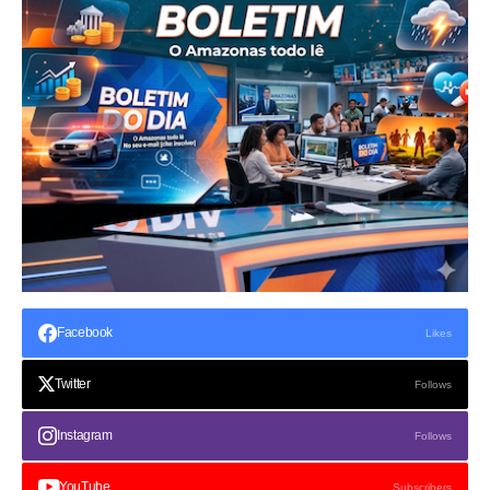
Facebook
Likes
Twitter
Follows
Instagram
Follows
YouTube
Subscribers