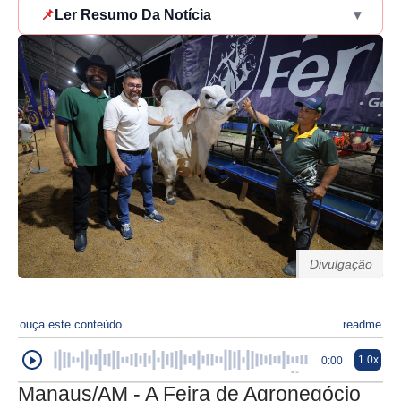
📌
Ler Resumo Da Notícia
▾
Divulgação
ouça este conteúdo
readme
1.0x
0:00
Manaus/AM - A Feira de Agronegócio